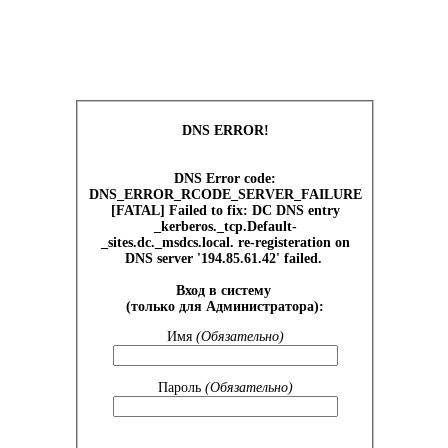
DNS ERROR!
DNS Error code:
DNS_ERROR_RCODE_SERVER_FAILURE
[FATAL] Failed to fix: DC DNS entry
_kerberos._tcp.Default-
_sites.dc._msdcs.local. re-registeration on
DNS server '194.85.61.42' failed.
Вход в систему
(только для Администратора):
Имя
(Обязательно)
Пароль
(Обязательно)