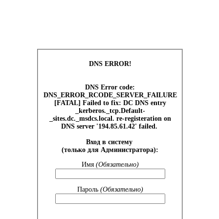
DNS ERROR!
DNS Error code:
DNS_ERROR_RCODE_SERVER_FAILURE
[FATAL] Failed to fix: DC DNS entry
_kerberos._tcp.Default-
_sites.dc._msdcs.local. re-registeration on
DNS server '194.85.61.42' failed.
Вход в систему
(только для Администратора):
Имя
(Обязательно)
Пароль
(Обязательно)