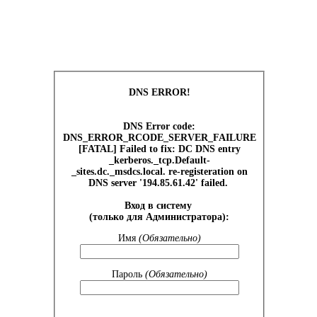
DNS ERROR!
DNS Error code:
DNS_ERROR_RCODE_SERVER_FAILURE
[FATAL] Failed to fix: DC DNS entry
_kerberos._tcp.Default-
_sites.dc._msdcs.local. re-registeration on
DNS server '194.85.61.42' failed.
Вход в систему
(только для Администратора):
Имя
(Обязательно)
Пароль
(Обязательно)